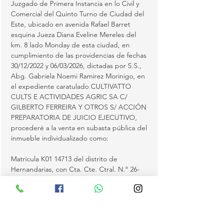
Juzgado de Primera Instancia en lo Civil y 
Comercial del Quinto Turno de Ciudad del 
Este, ubicado en avenida Rafael Barret 
esquina Jueza Diana Eveline Mereles del 
km. 8 lado Monday de esta ciudad, en 
cumplimiento de las providencias de fechas 
30/12/2022 y 06/03/2026, dictadas por S.S., 
Abg. Gabriela Noemi Ramirez Morinigo, en 
el expediente caratulado CULTIVATTO 
CULTS E ACTIVIDADES AGRIC SA C/ 
GILBERTO FERREIRA Y OTROS S/ ACCIÓN 
PREPARATORIA DE JUICIO EJECUTIVO, 
procederé a la venta en subasta pública del 
inmueble individualizado como:
Matrícula K01 14713 del distrito de 
Hernandarias, con Cta. Cte. Ctral. N.° 26-
545-14, inscripto a nombre del señor 
GILBERTO FERREIRA, con C.I. N.° 
1.410.011, el cual está compuesto por las 
siguientes dimensiones y linderos: