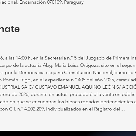
cional, Encarnación 070109, Paraguay
mate
 a las 14:00 h, en la Secretaría n.° 5 del Juzgado de Primera Inst
cargo de la actuaria Abg. María Luisa Ortigoza, sito en el segu
enes por la Democracia esquina Constitución Nacional, barrio La 
lo Román Trigo, en el expediente n.° 405 del año 2025, carat
STRIAL SA C/ GUSTAVO EMANUEL AQUINO LEÓN S/ ACCIÓN 
rero de 2026, obrante en autos, procederé a la venta en pública
estado en que se encuentran los bienes rodados pertenecient
.I. n.° 4.202.209, individualizados en el Registro del…