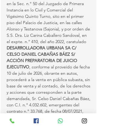
en la Sec. n.° 50 del Juzgado de Primera 
Instancia en lo Civil y Comercial del 
Vigésimo Quinto Turno, sito en el primer 
piso del Palacio de Justicia, en las calles 
Alonso y Testanova (Sajonia), y por orden de 
S.S. Dra. Liz Carina Caballero Sandoval, en 
el expte. n.° 410, del año 2022, caratulado 
DESARROLLADORA URBANA SA C/ 
CELSO DANIEL CABAÑAS BÁEZ S/ 
ACCIÓN PREPARATORIA DE JUICIO 
EJECUTIVO
, conforme al proveído de fecha 
10 de julio de 2026, obrante en autos, 
procederé a la venta en pública subasta, sin 
base de venta y al contado, de los derechos 
y acciones que corresponden a la parte 
demandada, Sr. Celso Daniel Cabañas Báez, 
con C.I. n.° 4.032.602, emergentes del 
contrato n.° 33.768, de fecha 08/07/2021, 
obrante en autos, sobre el bien inmueble 
embargado en autos e individualizado en 
los…