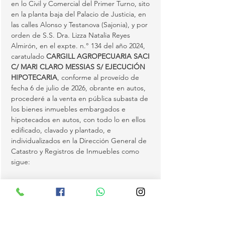
en lo Civil y Comercial del Primer Turno, sito 
en la planta baja del Palacio de Justicia, en 
las calles Alonso y Testanova (Sajonia), y por 
orden de S.S. Dra. Lizza Natalia Reyes 
Almirón, en el expte. n.° 134 del año 2024, 
caratulado 
CARGILL AGROPECUARIA SACI 
C/ MARI CLARO MESSIAS S/ EJECUCIÓN 
HIPOTECARIA
, conforme al proveído de 
fecha 6 de julio de 2026, obrante en autos, 
procederé a la venta en pública subasta de 
los bienes inmuebles embargados e 
hipotecados en autos, con todo lo en ellos 
edificado, clavado y plantado, e 
individualizados en la Dirección General de 
Catastro y Registros de Inmuebles como 
sigue:
(1)
 Matrícula S08/2784 del distrito de 
Katueté, con Padrón n.° 2633, inscripta a 
nombre de la demandada Sra. Mari Claro 
Messias, con C.I.…