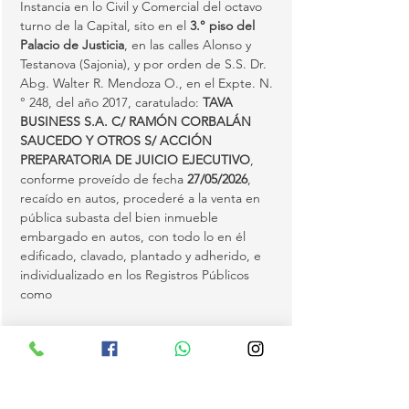
Instancia en lo Civil y Comercial del octavo 
turno de la Capital, sito en el 
3.° piso del 
Palacio de Justicia
, en las calles Alonso y 
Testanova (Sajonia), y por orden de S.S. Dr. 
Abg. Walter R. Mendoza O., en el Expte. N.
° 248, del año 2017, caratulado: 
TAVA 
BUSINESS S.A. C/ RAMÓN CORBALÁN 
SAUCEDO Y OTROS S/ ACCIÓN 
PREPARATORIA DE JUICIO EJECUTIVO
, 
conforme proveído de fecha 
27/05/2026
, 
recaído en autos, procederé a la venta en 
pública subasta del bien inmueble 
embargado en autos, con todo lo en él 
edificado, clavado, plantado y adherido, e 
individualizado en los Registros Públicos 
como 
FINCA N.° 460 DEL DISTRITO DE PASO 
YOBÁI
, departamento de Guairá, anotado 
bajo el N.° 1 y al folio 1 y sgtes., de fecha 
08/04/2003
, a nombre de…