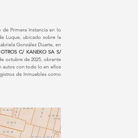
 de Primera Instancia en lo 
de Luque, ubicado sobre la 
Avda. Abogados Luqueños esquina Kurupay mi (Bº Primavera) y por orden de SS Dra. Liz Gabriela González Duarte, en 
 Y OTROS C/ KANEKO SA S/ 
de octubre de 2025, obrante 
autos con todo lo en ellos 
Registros de Inmuebles como 