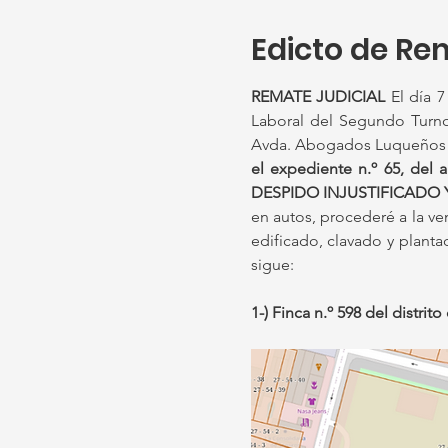
Edicto de Re
REMATE JUDICIAL 
El día 7
Laboral del Segundo Turno,
el expediente n.º 65, de
DESPIDO INJUSTIFICADO 
en autos, procederé a la v
edificado, clavado y planta
sigue: 
1-) Finca n.º 598 del distri