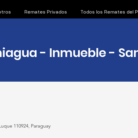
tros
Remates Privados
Todos los Remates del 
niagua - Inmueble - Sa
uque 110924, Paraguay