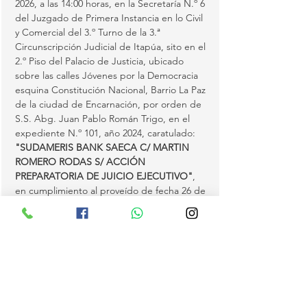
2026, a las 14:00 horas, en la Secretaría N.º 6 
del Juzgado de Primera Instancia en lo Civil 
y Comercial del 3.º Turno de la 3.ª 
Circunscripción Judicial de Itapúa, sito en el 
2.º Piso del Palacio de Justicia, ubicado 
sobre las calles Jóvenes por la Democracia 
esquina Constitución Nacional, Barrio La Paz 
de la ciudad de Encarnación, por orden de 
S.S. Abg. Juan Pablo Román Trigo, en el 
expediente N.º 101, año 2024, caratulado: 
"SUDAMERIS BANK SAECA C/ MARTIN 
ROMERO RODAS S/ ACCIÓN 
PREPARATORIA DE JUICIO EJECUTIVO"
, 
en cumplimiento al proveído de fecha 26 de 
noviembre de 2025, procederé a la venta en 
pública subasta de los bienes inmuebles 
embargados en autos e individualizados en 
el Registro Único Nacional como Matrícula 
Finca N.º 5626 RUR, D06, con Padrón N.º 
2203, del Distrito de Emboscada, y Finca N.º 
37663 URB…