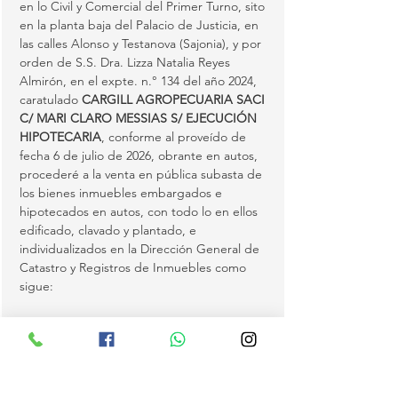
en lo Civil y Comercial del Primer Turno, sito 
en la planta baja del Palacio de Justicia, en 
las calles Alonso y Testanova (Sajonia), y por 
orden de S.S. Dra. Lizza Natalia Reyes 
Almirón, en el expte. n.° 134 del año 2024, 
caratulado 
CARGILL AGROPECUARIA SACI 
C/ MARI CLARO MESSIAS S/ EJECUCIÓN 
HIPOTECARIA
, conforme al proveído de 
fecha 6 de julio de 2026, obrante en autos, 
procederé a la venta en pública subasta de 
los bienes inmuebles embargados e 
hipotecados en autos, con todo lo en ellos 
edificado, clavado y plantado, e 
individualizados en la Dirección General de 
Catastro y Registros de Inmuebles como 
sigue:
(1)
 Matrícula S08/2784 del distrito de 
Katueté, con Padrón n.° 2633, inscripta a 
nombre de la demandada Sra. Mari Claro 
Messias, con C.I.…