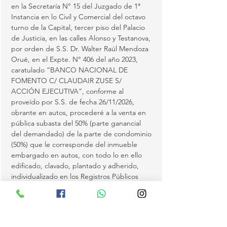
en la Secretaría N° 15 del Juzgado de 1ª 
Instancia en lo Civil y Comercial del octavo 
turno de la Capital, tercer piso del Palacio 
de Justicia, en las calles Alonso y Testanova, 
por orden de S.S. Dr. Walter Raúl Mendoza 
Orué, en el Expte. N° 406 del año 2023, 
caratulado “BANCO NACIONAL DE 
FOMENTO C/ CLAUDAIR ZUSE S/ 
ACCIÓN EJECUTIVA”, conforme al 
proveído por S.S. de fecha 26/11/2026, 
obrante en autos, procederé a la venta en 
pública subasta del 50% (parte ganancial 
del demandado) de la parte de condominio 
(50%) que le corresponde del inmueble 
embargado en autos, con todo lo en ello 
edificado, clavado, plantado y adherido, 
individualizado en los Registros Públicos 
como 
Finca N° 6780 del distrito de Saltos del 
Guairá, con Padrón N° 7679, inscripta bajo 