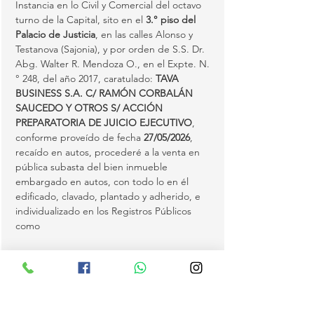
Instancia en lo Civil y Comercial del octavo 
turno de la Capital, sito en el 
3.° piso del 
Palacio de Justicia
, en las calles Alonso y 
Testanova (Sajonia), y por orden de S.S. Dr. 
Abg. Walter R. Mendoza O., en el Expte. N.
° 248, del año 2017, caratulado: 
TAVA 
BUSINESS S.A. C/ RAMÓN CORBALÁN 
SAUCEDO Y OTROS S/ ACCIÓN 
PREPARATORIA DE JUICIO EJECUTIVO
, 
conforme proveído de fecha 
27/05/2026
, 
recaído en autos, procederé a la venta en 
pública subasta del bien inmueble 
embargado en autos, con todo lo en él 
edificado, clavado, plantado y adherido, e 
individualizado en los Registros Públicos 
como 
FINCA N.° 460 DEL DISTRITO DE PASO 
YOBÁI
, departamento de Guairá, anotado 
bajo el N.° 1 y al folio 1 y sgtes., de fecha 
08/04/2003
, a nombre de…