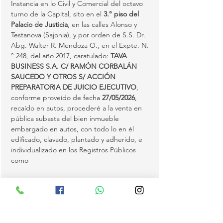
Instancia en lo Civil y Comercial del octavo 
turno de la Capital, sito en el 
3.° piso del 
Palacio de Justicia
, en las calles Alonso y 
Testanova (Sajonia), y por orden de S.S. Dr. 
Abg. Walter R. Mendoza O., en el Expte. N.
° 248, del año 2017, caratulado: 
TAVA 
BUSINESS S.A. C/ RAMÓN CORBALÁN 
SAUCEDO Y OTROS S/ ACCIÓN 
PREPARATORIA DE JUICIO EJECUTIVO
, 
conforme proveído de fecha 
27/05/2026
, 
recaído en autos, procederé a la venta en 
pública subasta del bien inmueble 
embargado en autos, con todo lo en él 
edificado, clavado, plantado y adherido, e 
individualizado en los Registros Públicos 
como 
FINCA N.° 460 DEL DISTRITO DE PASO 
YOBÁI
, departamento de Guairá, anotado 
bajo el N.° 1 y al folio 1 y sgtes., de fecha 
08/04/2003
, a nombre de…