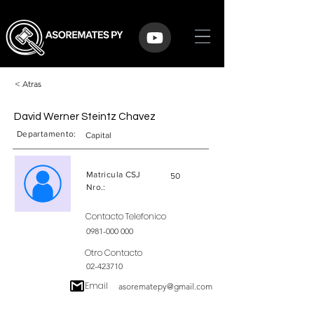
< Atras
David Werner Steintz Chavez
Departamento:
Capital
Matricula CSJ
50
Nro.:
Contacto Telefonico
0981-000 000
Otro Contacto
02-423710
Email
asorematepy@gmail.com