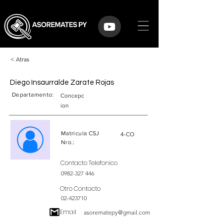
< Atras
Diego Insaurralde Zarate Rojas
Departamento:
Concepc
ion
Matricula CSJ
4-CO
Nro.:
Contacto Telefonico
0982-327 446
Otro Contacto
02-423710
Email
asorematepy@gmail.com