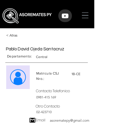
< Atras
Pablo David Ojeda Santacruz
Departamento:
Central
Matricula CSJ
18-CE
Nro.:
Contacto Telefonico
0981-415 169
Otro Contacto
02-423710
Email
asorematepy@gmail.com