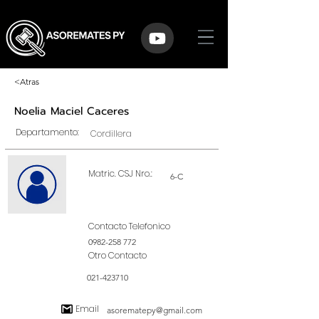
<Atras
Noelia Maciel Caceres
Departamento:
Cordillera
Matric. CSJ Nro.:
6-C
Contacto Telefonico
0982-258 772
Otro Contacto
021-423710
Email
asorematepy@gmail.com